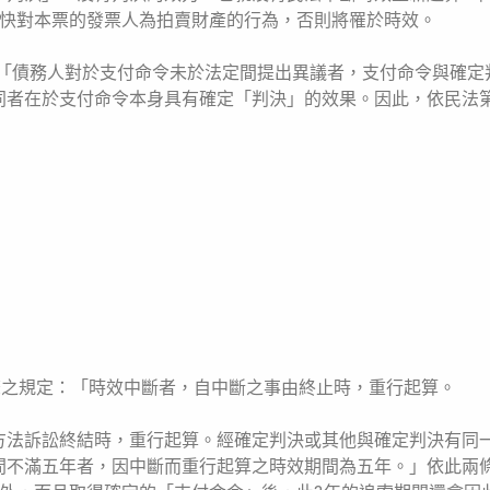
趕快對本票的發票人為拍賣財產的行為，否則將罹於時效。
定：「債務人對於支付命令未於法定間提出異議者，支付命令與確定
者在於支付命令本身具有確定「判決」的效果。因此，依民法第
條之規定：「時效中斷者，自中斷之事由終止時，重行起算。
方法訴訟終結時，重行起算。經確定判決或其他與確定判決有同
間不滿五年者，因中斷而重行起算之時效期間為五年。」依此兩