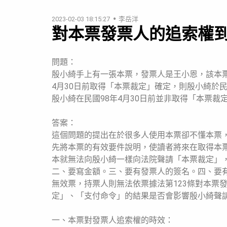
2023-02-03 18:15:27
李岳洋
對本票發票人的追索權
問題：
殷小綺手上有一張本票，發票人是王小恩，該本票
4月30日前取得「本票裁定」確定，則殷小綺於民
殷小綺在民國98年4月30日前並非取得「本票
答案：
這個問題的提出在於很多人使用本票卻不懂本票
先將本票的有效要件說明，使讀者將來在取得本
本就無法向殷小綺一樣向法院聲請「本票裁定」
二、要寫金額。三、要有發票人的簽名。四、要
無效票，持票人則無法依票據法第123條對本票
定」、「支付命令」的結果是否會影響殷小綺聲
一、本票對發票人追索權的時效：