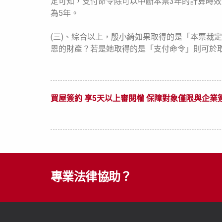
定可知，支付命令除可以中斷本票3年的計算時
為5年。
(三)、綜合以上，殷小綺如果取得的是「本票裁定
恩的財產？若是她取得的是「支付命令」則可於
買屋簽約 享5天以上審閱權 保障對象僅限與企業
專業法律協助？