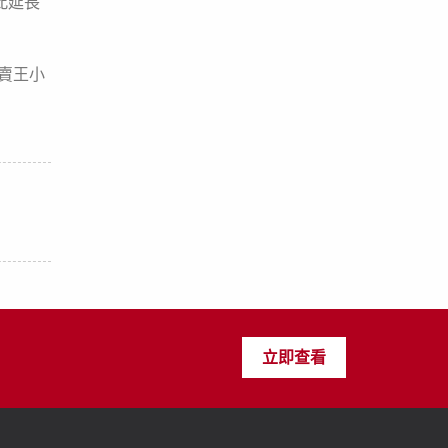
此延長
拍賣王小
立即查看