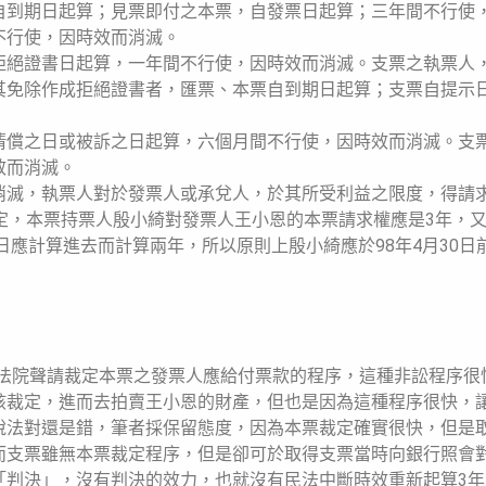
自到期日起算；見票即付之本票，自發票日起算；三年間不行使
不行使，因時效而消滅。
拒絕證書日起算，一年間不行使，因時效而消滅。支票之執票人
其免除作成拒絕證書者，匯票、本票自到期日起算；支票自提示
清償之日或被訴之日起算，六個月間不行使，因時效而消滅。支
效而消滅。
消滅，執票人對於發票人或承兌人，於其所受利益之限度，得請
定，本票持票人殷小綺對發票人王小恩的本票請求權應是3年，
日應計算進去而計算兩年，所以原則上殷小綺應於98年4月30日
人向法院聲請裁定本票之發票人應給付票款的程序，這種非訟程序很
該裁定，進而去拍賣王小恩的財產，但也是因為這種程序很快，
說法對還是錯，筆者採保留態度，因為本票裁定確實很快，但是
而支票雖無本票裁定程序，但是卻可於取得支票當時向銀行照會
「判決」，沒有判決的效力，也就沒有民法中斷時效重新起算3年