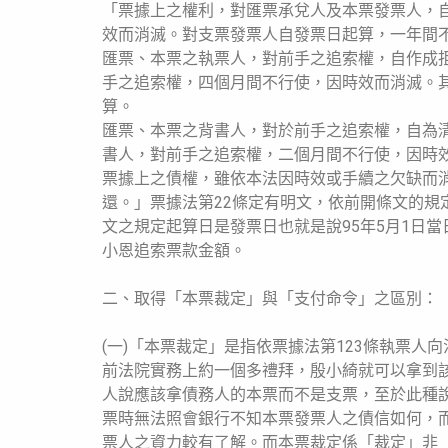
「票據上之權利，對匯票承兌人及本票發票人，
效而消滅。對支票發票人自發票日起算，一年間
匯票、本票之執票人，對前手之追索權，自作成
手之追索權，四個月間不行使，因時效而消滅。
算。
匯票、本票之背書人，對於前手之追索權，自為
書人，對前手之追索權，二個月間不行使，因時
票據上之債權，雖依本法因時效或手續之欠缺而
還。」票據法第22條定有明文，依前開條文的規
文之規定起算日是發票日也就是說95年5月1日當
小恩追索票款金額。
二、取得「本票裁定」與「支付命令」之區別：
(一)「本票裁定」是指依票據法第123條執票
前法院實務上約一個多禮拜，殷小綺就可以拿到
人說應該拿債務人的本票而不是支票，至於此種
票時無法照會銀行不知本票發票人之債信如何，
票人之資力較有了解。而本票裁定係「裁定」非