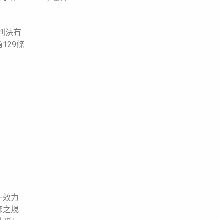
判決有
129條
一效力
條之規