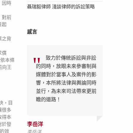
，因時
聶瑞毅律師 淺談律師的訴訟策略
，對前
日起
感言
票之背
求償
致力於傳統訴訟與非訟
又依本條
的同時，放眼未來參審制與
前向王
媒體對於當事人及案件的影
響，本所將法律與輿論同時
並行，為未來司法帶來更前
瞻的道路！
快，目
讓很多
取得本
李岳洋
李岳洋
李岳洋
對於發
的效
李岳洋
李岳洋
李岳洋