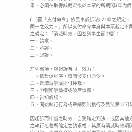
果，必須在取得該裁定後於本票的所期間3年內
(二)而「支付命令」依民事訴訴法521條之規
同一之效力。」所以支付命令本身與本票裁定不同
之規定：「消滅時效，因左列事由而中斷：
一、請求。
二、承認。
三、起訴。
左列事項，與起訴有同一效力：
一、依督促程序，聲請發支付命令。
二、聲請調解或提付仲裁。
三、申報和解債權或破產債權。
四、告知訴訟。
五、開始執行行為或聲請強制執行及民法第137
因起訴而中斷之時效，自受確定判決，或因其他
之執行名義所確定之請求權，其原有消滅時效期