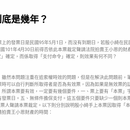
到底是幾年？
上的發票日是民國95年5月1日，而沒有到期日，若殷小綺在民國
國101年4月30日前得否依此本票裁定聲請法院拍賣王小恩的財
裁定」確定，而係取得「支付命令」確定，則效果有何不同？
，雖然本問題注重在追索權時效的問題，但是在解決此問題前，
票時可以自行判斷所取得者是否為有效票，因為如果是無效票的
，所謂本票要有效，一定要有幾個要件，一、票上要有「本票」
有發票日。五、無條件擔保支付。這五個要件只要缺少一個則本
發票人聲請本票裁定。以下則分別說明殷小綺手上本票因取得「
請拍賣王小恩財產的時間：