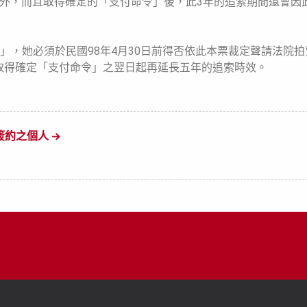
效外，而且取得確定的「支付命令」後，此3年的追索期間還會因
」，她必須於民國98年4月30日前得否依此本票裁定聲請法院
取得確定「支付命令」之翌日起再延長五年的追索時效。
簽約之個人