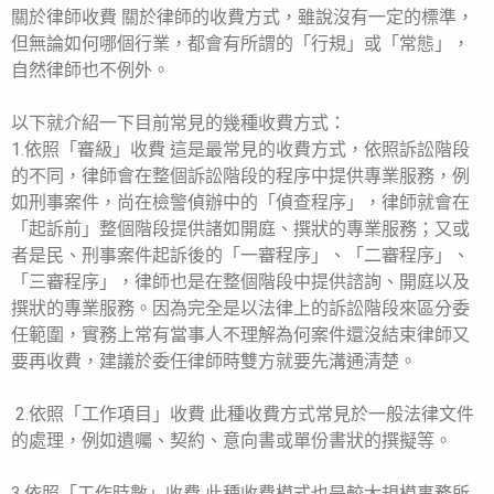
關於律師收費 關於律師的收費方式，雖說沒有一定的標準，
但無論如何哪個行業，都會有所謂的「行規」或「常態」，
自然律師也不例外。
以下就介紹一下目前常見的幾種收費方式：
1.依照「審級」收費 這是最常見的收費方式，依照訴訟階段
的不同，律師會在整個訴訟階段的程序中提供專業服務，例
如刑事案件，尚在檢警偵辦中的「偵查程序」，律師就會在
「起訴前」整個階段提供諸如開庭、撰狀的專業服務；又或
者是民、刑事案件起訴後的「一審程序」、「二審程序」、
「三審程序」，律師也是在整個階段中提供諮詢、開庭以及
撰狀的專業服務。因為完全是以法律上的訴訟階段來區分委
任範圍，實務上常有當事人不理解為何案件還沒結束律師又
要再收費，建議於委任律師時雙方就要先溝通清楚。
2.依照「工作項目」收費 此種收費方式常見於一般法律文件
的處理，例如遺囑、契約、意向書或單份書狀的撰擬等。
3.依照「工作時數」收費 此種收費模式也是較大規模事務所