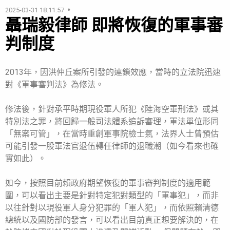
2025-03-31 18:11:57
聶瑞毅律師 即將恢復的軍事審
判制度
2013年，因洪仲丘案所引發的連鎖效應，當時的立法院迅速
對《軍事審判法》為修法。
修法後，針對承平時期現役軍人所犯《陸海空軍刑法》或其
特別法之罪，將回歸一般司法體系追訴審理，軍法單位形同
「無案可管」，在當時重創軍事院檢士氣，法界人士曾預估
可能引發一股軍法官退伍轉任律師的退職潮（如今看來也確
實如此）。
如今，按照目前賴政府期望恢復的軍事審判制度的適用範
圍，可以看出主要是針對特定犯對類型的「軍事犯」，而非
以往針對以現役軍人身分犯罪的「軍人犯」，而依照賴清德
總統以及國防部的發言，可以看出目前真正想要解決的，在