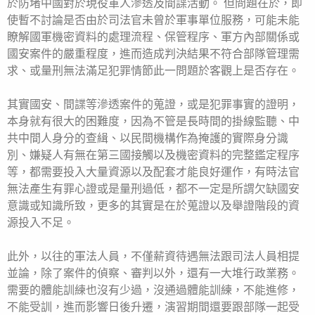
於防堵中國對於現役軍人滲透及間諜活動。 但問題在於，即
使暫不討論是否由於司法官未曾於軍事單位服務，可能未能
瞭解國軍機密資料的處理流程、保管程序、軍方內部關係或
國安案件的嚴重程度，進而造成判決結果不符合部隊管理需
求、或量刑無法滿足犯罪情節此一問題於客觀上是否存在。
其實國安、間諜等滲透案件的蒐證，或是犯罪事實的證明，
本身就有很大的困難度，因為不管是長時間的掛線監聽、中
共中間人身分的查緝、以民間機構作為掩護的實際身分識
別、嫌疑人有無在第三國接觸以及機密資料的完整鑑定程序
等，都需要投入大量資源以及配套才能良好運作，有時法官
無法產生有罪心證或是量刑過低，都不一定是所謂欠缺國安
意識或知識所致，更多的其實是在於蒐證以及舉證階段的資
源投入不足。
此外，以往的軍法人員，不僅薪資待遇無法跟司法人員相提
並論，除了案件的偵察、審判以外，還有一大堆行政業務。
需要的體能訓練也沒有少過，沒通過體能訓練，不能進修，
不能受訓，進而影響日後升遷，演習期間還要跟部隊一起受