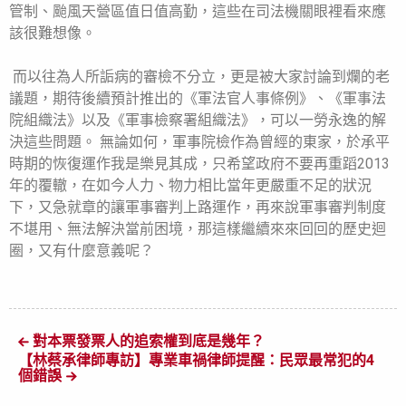
管制、颱風天營區值日值高勤，這些在司法機關眼裡看來應
該很難想像。
而以往為人所詬病的審檢不分立，更是被大家討論到爛的老
議題，期待後續預計推出的《軍法官人事條例》、《軍事法
院組織法》以及《軍事檢察署組織法》，可以一勞永逸的解
決這些問題。 無論如何，軍事院檢作為曾經的東家，於承平
時期的恢復運作我是樂見其成，只希望政府不要再重蹈2013
年的覆轍，在如今人力、物力相比當年更嚴重不足的狀況
下，又急就章的讓軍事審判上路運作，再來說軍事審判制度
不堪用、無法解決當前困境，那這樣繼續來來回回的歷史迴
圈，又有什麼意義呢？
對本票發票人的追索權到底是幾年？
【林蔡承律師專訪】專業車禍律師提醒：民眾最常犯的4
個錯誤