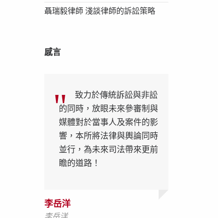
聶瑞毅律師 淺談律師的訴訟策略
感言
致力於傳統訴訟與非訟
的同時，放眼未來參審制與
媒體對於當事人及案件的影
響，本所將法律與輿論同時
並行，為未來司法帶來更前
瞻的道路！
李岳洋
李岳洋
李岳洋
李岳洋
李岳洋
李岳洋