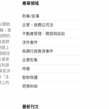
專業領域
刑事/民事
以開始
企業、商務公司法
主軸；後
不動產管理、開發與訴訟
詰問的
者是辯
涉外案件
制度上
各類行政救濟事件
個假定
方會是
企業形象
有利證
仲裁
察官消
行「主
智財保護
務上的
勞資糾紛
最新刊文