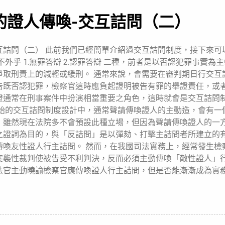
的證人傳喚-交互詰問（二）
交互詰問（二） 此前我們已經簡單介紹過交互詰問制度，接下來可
外乎 1.無罪答辯 2.認罪答辯 二種，前者是以否認犯罪事實為
爭取刑責上的減輕或緩刑。 通常來說，會需要在審判期日行交互
告既否認犯罪，檢察官這時應負起證明被告有罪的舉證責任，或
證通常在刑事案件中扮演相當重要之角色，這時就會是交互詰問
原始的交互詰問制度設計中，通常聲請傳喚證人的主動造，會有一
，雖然現在法院多不會預設此種立場，但因為聲請傳喚證人的一
之證詞為目的，與「反詰問」是以彈劾、打擊主詰問者所建立的
傳喚友性證人行主詰問。 然而，在我國司法實務上，經常發生檢
突襲性裁判使被告受不利判決，反而必須主動傳喚「敵性證人」
法官主動曉諭檢察官應傳喚證人行主詰問，但是否能漸漸成為實