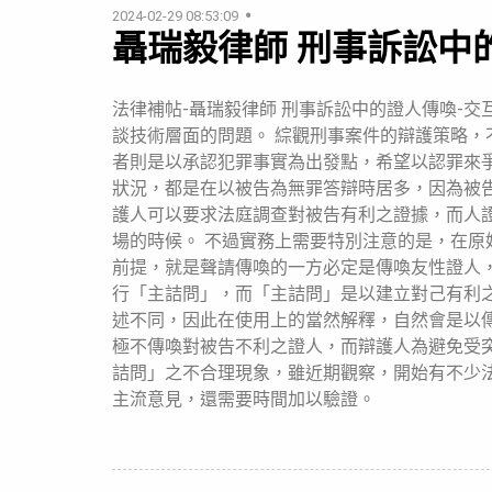
2024-02-29 08:53:09
聶瑞毅律師 刑事訴訟中
法律補帖-聶瑞毅律師 刑事訴訟中的證人傳喚-
談技術層面的問題。 綜觀刑事案件的辯護策略，不
者則是以承認犯罪事實為出發點，希望以認罪來
狀況，都是在以被告為無罪答辯時居多，因為被
護人可以要求法庭調查對被告有利之證據，而人
場的時候。 不過實務上需要特別注意的是，在
前提，就是聲請傳喚的一方必定是傳喚友性證人
行「主詰問」，而「主詰問」是以建立對己有利
述不同，因此在使用上的當然解釋，自然會是以
極不傳喚對被告不利之證人，而辯護人為避免受
詰問」之不合理現象，雖近期觀察，開始有不少
主流意見，還需要時間加以驗證。