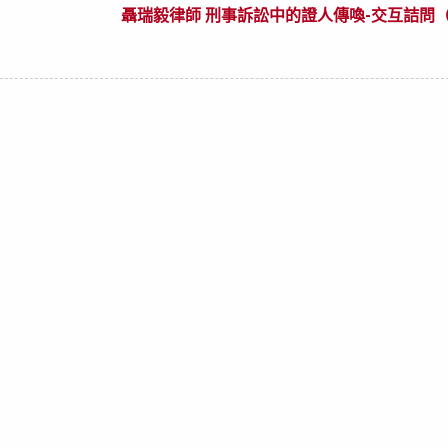
聶瑞毅律師 刑事訴訟中的證人傳喚-交互詰問