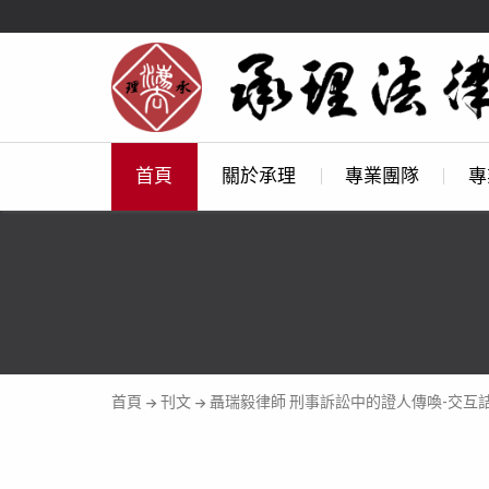
首頁
關於承理
專業團隊
專
首頁
刊文
聶瑞毅律師 刑事訴訟中的證人傳喚-交互