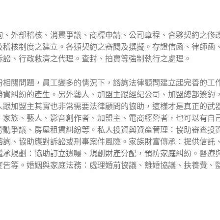
詢、外部稽核、消費爭議、商標申請、公司章程、合夥契約之修
及稽核制度之建立。各類契約之審閱及撰擬。存證信函、律師函
訴訟、行政救濟之代理。查封、拍賣等強制執行之處理。
紛相關問題，員工變多的情況下，諮詢法律顧問建立起完善的工
勞資糾紛的產生。另外藝人、加盟主跟經紀公司、加盟總部簽約
人跟加盟主其實也非常需要法律顧問的協助，這樣才是真正的武
、家族、藝人、影音創作者、加盟主、電商經營者，也可以有自
勞動爭議、房屋租賃糾紛等。私人投資與資產管理：協助審查投
諮詢、協助應對訴訟或刑事案件風險。家族財富傳承：提供信託
繼承規劃：協助訂立遺囑、規劃財產分配，預防家庭糾紛。醫療
宣告等。婚姻與家庭法務：處理婚前協議、離婚協議、扶養費、