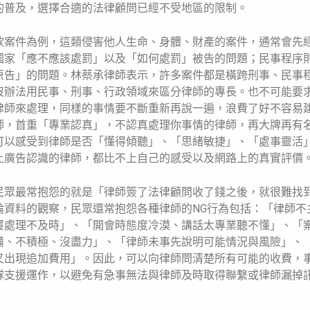
的普及，選擇合適的法律顧問已經不受地區的限制。
欺案件為例，這類侵害他人生命、身體、財產的案件，通常會先
國家「應不應該處罰」以及「如何處罰」被告的問題；民事程序
原告」的問題。林蔡承律師表示，許多案件都是橫跨刑事、民事
沒辦法用民事、刑事、行政領域來區分律師的專長。也不可能要
律師來處理，同樣的事情要不斷重新再說一遍，浪費了好不容易
師，首重「專業認真」，不認真處理你事情的律師，再大牌再有
可以感受到律師是否「懂得傾聽」、「思緒敏捷」、「處事靈活
上廣告認識的律師，都比不上自己的感受以及網路上的真實評價
民眾最常抱怨的就是「律師簽了法律顧問收了錢之後，就很難找
論資料的觀察，民眾還常抱怨各種律師的NG行為包括：「律師不
覆處理不及時」、「開會時態度冷漠、講話太專業聽不懂」、「
備、不積極、沒盡力」、「律師未事先說明可能情況與風險」、
又出現追加費用」。因此，可以向律師問清楚所有可能的收費，
隊支援運作，以避免有急事無法與律師及時取得聯繫或律師漏掉