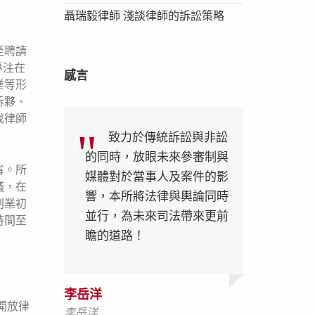
聶瑞毅律師 淺談律師的訴訟策略
至聘請
專注在
感言
業等形
拆夥、
找律師
致力於傳統訴訟與非訟
致力於傳統訴訟與非訟
的同時，放眼未來參審制與
的同時，放眼未來參審制與
省。所
媒體對於當事人及案件的影
媒體對於當事人及案件的影
議，在
響，本所將法律與輿論同時
響，本所將法律與輿論同時
創業初
並行，為未來司法帶來更前
並行，為未來司法帶來更前
時間至
瞻的道路！
瞻的道路！
李岳洋
李岳洋
李岳洋
開放律
李岳洋
李岳洋
李岳洋