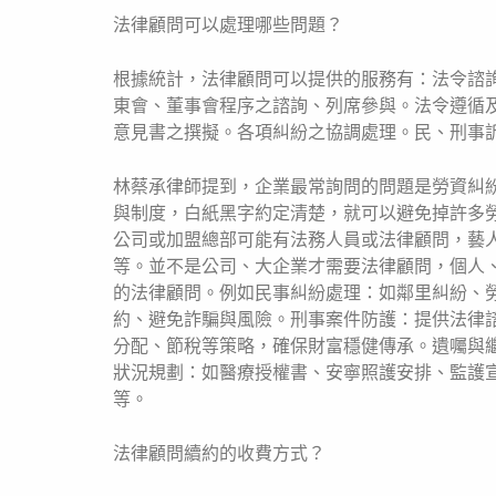
法律顧問可以處理哪些問題？
根據統計，法律顧問可以提供的服務有：法令諮
東會、董事會程序之諮詢、列席參與。法令遵循
意見書之撰擬。各項糾紛之協調處理。民、刑事
林蔡承律師提到，企業最常詢問的問題是勞資糾
與制度，白紙黑字約定清楚，就可以避免掉許多
公司或加盟總部可能有法務人員或法律顧問，藝
等。並不是公司、大企業才需要法律顧問，個人
的法律顧問。例如民事糾紛處理：如鄰里糾紛、
約、避免詐騙與風險。刑事案件防護：提供法律
分配、節稅等策略，確保財富穩健傳承。遺囑與
狀況規劃：如醫療授權書、安寧照護安排、監護
等。
法律顧問續約的收費方式？