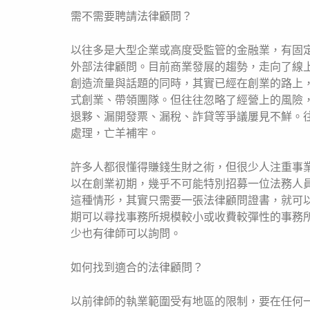
需不需要聘請法律顧問？
以往多是大型企業或高度受監管的金融業，有固
外部法律顧問。目前商業發展的趨勢，走向了線上
創造流量與話題的同時，其實已經在創業的路上
式創業、帶領團隊。但往往忽略了經營上的風險
退夥、漏開發票、漏稅、詐貸等爭議屢見不鮮。
處理，亡羊補牢。
許多人都很懂得賺錢生財之術，但很少人注重事
以在創業初期，幾乎不可能特別招募一位法務人
這種情形，其實只需要一張法律顧問證書，就可
期可以尋找事務所規模較小或收費較彈性的事務
少也有律師可以詢問。
如何找到適合的法律顧問？
以前律師的執業範圍受有地區的限制，要在任何一