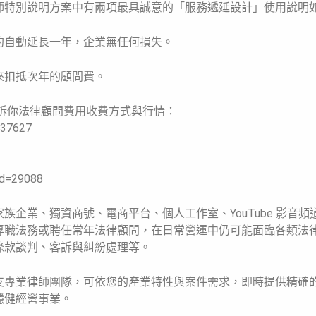
師特別說明方案中有兩項最具誠意的「服務遞延設計」使用說明
合約自動延長一年，企業無任何損失。
來扣抵次年的顧問費。
訴你法律顧問費用收費方式與行情：
237627
id=29088
企業、獨資商號、電商平台、個人工作室、YouTube 影音頻
專職法務或聘任常年法律顧問，在日常營運中仍可能面臨各類法
條款談判、客訴與糾紛處理等。
支專業律師團隊，可依您的產業特性與案件需求，即時提供精確
穩健經營事業。