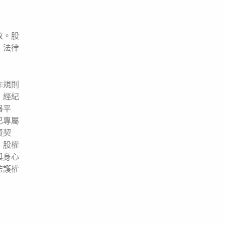
改。股
、法律
作規則
，經紀
器平
己專屬
資契
、股權
與身心
監護權