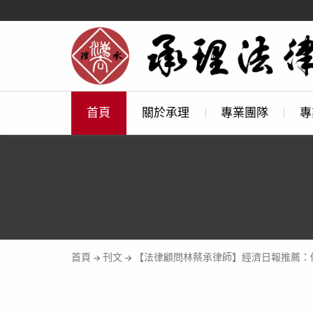
首頁
關於承理
專業團隊
專
首頁
刊文
【法律顧問林蔡承律師】經濟日報推薦：