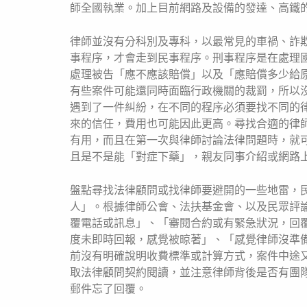
師全國執業。加上目前網路及設備的發達、高鐵
律師並沒有分科別及專科，以最常見的車禍、詐
事程序，才會走到民事程序。刑事程序是在處理
處理被告「應不應該賠償」以及「應賠償多少給
有些案件可能還同時面臨行政機關的裁罰，所以
遇到了一件糾紛，在不同的程序必須要找不同的
來的信任，費用也可能因此更高。尋找合適的律
有用，而且在第一次與律師討論法律問題時，就
且是不是能「對症下藥」，親友同事介紹或網路
盤點尋找法律顧問或找律師要避開的一些地雷，
人」。根據律師公會、法扶基金會、以及民眾評
覆電話或訊息」、「審閱合約或有緊急狀況，回
度未即時回報，感覺被晾著」、「感覺律師沒準
前沒有明確說明收費標準或計算方式，案件中途
取法律顧問契約閱讀，並注意律師背後是否有團
郵件忘了回覆。