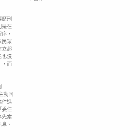
經歷刑
則是在
程序，
求民眾
建立起
名也沒
」，而
。
到
主動回
案件進
「委任
事先索
訊息、