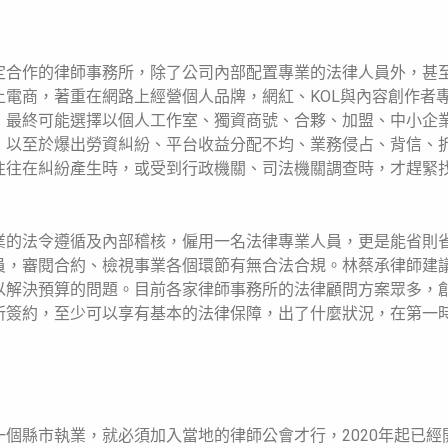
定合作的律師事務所，除了公司內部配置專業的法律人員外，甚
電商，著重在網路上經營個人品牌，網紅、KOL與內容創作者
，最終可能選擇以個人工作室、獨資商號、合夥、加盟、中小企
，以至於爆出勞資糾紛、平台收益分配不均、業務侵占、背信、
往往在糾紛產生時，或受到行政機關、司法機關調查時，才趕緊
業的法令遵循及內部稽核，僱用一名法律專業人員，更是能省則
員，審閱合約、檢視事業各個環節有無合法合規。林蔡承律師建
以解決預算的問題。目前各家律師事務所的法律顧問方案眾多，
所簽約，至少可以享有基本的法律保障，出了什麼狀況，在第一
個縣市執業，就必須加入當地的律師公會才行，2020年起已經