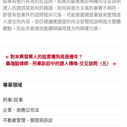
如果有進行有效的反詰問，結尾的最後務必明確向法官說明
證人的證詞是如何的錯誤、如何與我方主張的事實不相符，
即使有些案件的詰問程序冗長，可能需要開庭筆錄來整理證
人證言的內容，但仍建議應適度的向法官簡短說明我方整體
觀點，如此亦能增加後續辯論時我方的辯護力道。
對本票發票人的追索權到底是幾年？
聶瑞毅律師 - 刑事訴訟中的證人傳喚-交互詰問（五）
專業領域
刑事/民事
企業、商務公司法
不動產管理、開發與訴訟