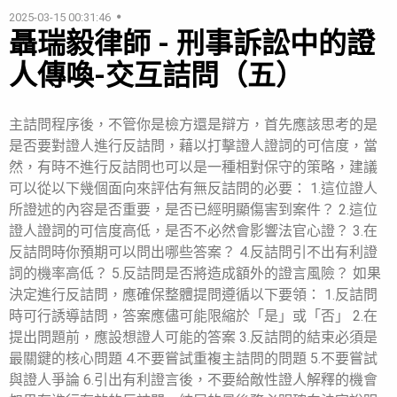
2025-03-15 00:31:46
聶瑞毅律師 - 刑事訴訟中的證
人傳喚-交互詰問（五）
主詰問程序後，不管你是檢方還是辯方，首先應該思考的是
是否要對證人進行反詰問，藉以打擊證人證詞的可信度，當
然，有時不進行反詰問也可以是一種相對保守的策略，建議
可以從以下幾個面向來評估有無反詰問的必要： 1.這位證人
所證述的內容是否重要，是否已經明顯傷害到案件？ 2.這位
證人證詞的可信度高低，是否不必然會影響法官心證？ 3.在
反詰問時你預期可以問出哪些答案？ 4.反詰問引不出有利證
詞的機率高低？ 5.反詰問是否將造成額外的證言風險？ 如果
決定進行反詰問，應確保整體提問遵循以下要領： 1.反詰問
時可行誘導詰問，答案應儘可能限縮於「是」或「否」 2.在
提出問題前，應設想證人可能的答案 3.反詰問的結束必須是
最關鍵的核心問題 4.不要嘗試重複主詰問的問題 5.不要嘗試
與證人爭論 6.引出有利證言後，不要給敵性證人解釋的機會